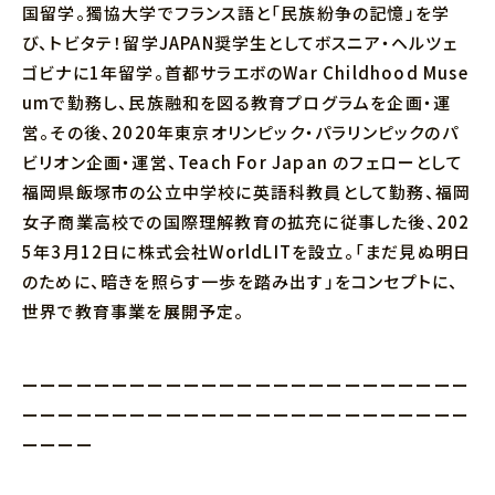
国留学。獨協大学でフランス語と「民族紛争の記憶」を学
び、トビタテ！留学JAPAN奨学生としてボスニア・ヘルツェ
ゴビナに1年留学。首都サラエボのWar Childhood Muse
umで勤務し、民族融和を図る教育プログラムを企画・運
営。その後、2020年東京オリンピック・パラリンピックのパ
ビリオン企画・運営、Teach For Japan のフェローとして
福岡県飯塚市の公立中学校に英語科教員として勤務、福岡
女子商業高校での国際理解教育の拡充に従事した後、202
5年3月12日に株式会社WorldLITを設立。「まだ見ぬ明日
のために、暗きを照らす一歩を踏み出す」をコンセプトに、
世界で教育事業を展開予定。
ーーーーーーーーーーーーーーーーーーーーーーーーー
ーーーーーーーーーーーーーーーーーーーーーーーーー
ーーーー