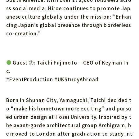
ss social media, Hiroe continues to promote Jap
anese culture globally under the mission: “Enhan
cing Japan’s global presence through borderless
co-creation.”
Guest ②: Taichi Fujimoto – CEO of Keyman In
c.
#EventProduction #UKStudyAbroad
Born in Shunan City, Yamaguchi, Taichi decided t
o “make his hometown more exciting” and pursu
ed urban design at Hosei University. Inspired by t
he avant-garde architectural group Archigram, h
e moved to London after graduation to study int