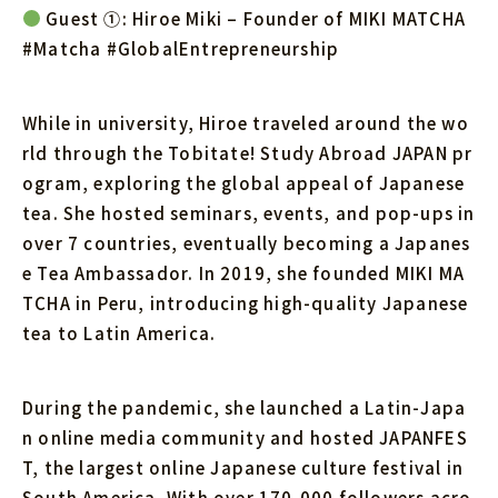
Guest ①: Hiroe Miki – Founder of MIKI MATCHA
#Matcha #GlobalEntrepreneurship
While in university, Hiroe traveled around the wo
rld through the Tobitate! Study Abroad JAPAN pr
ogram, exploring the global appeal of Japanese
tea. She hosted seminars, events, and pop-ups in
over 7 countries, eventually becoming a Japanes
e Tea Ambassador. In 2019, she founded MIKI MA
TCHA in Peru, introducing high-quality Japanese
tea to Latin America.
During the pandemic, she launched a Latin-Japa
n online media community and hosted JAPANFES
T, the largest online Japanese culture festival in
South America. With over 170,000 followers acro