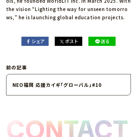
ols, he founded WorldLIT Inc. in March 2025. With
the vision “Lighting the way for unseen tomorro
ws,” he is launching global education projects.
シェア
ポスト
送る
前の記事
NEO福岡 応援カイギ「グローバル」#10
CONTACT